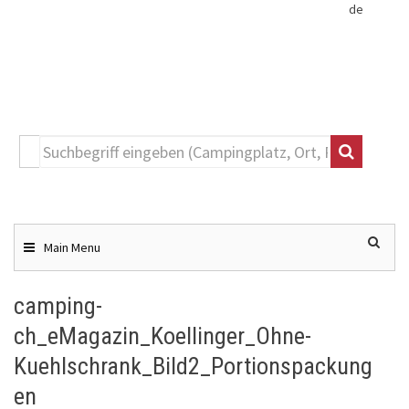
de
Toggle
navigation
Skip
to
content
Main Menu
camping-
ch_eMagazin_Koellinger_Ohne-
Kuehlschrank_Bild2_Portionspackung
en