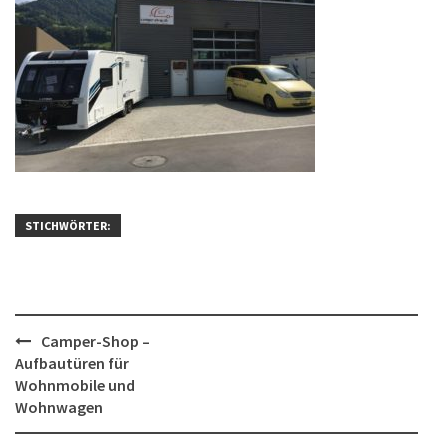
STICHWÖRTER:
Post
Camper-Shop –
Aufbautüren für
navigation
Wohnmobile und
Wohnwagen