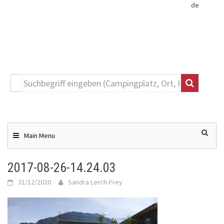
de
Toggle
navigation
Skip
to
content
Main Menu
2017-08-26-14.24.03
31/12/2020
Sandra Lerch-Frey