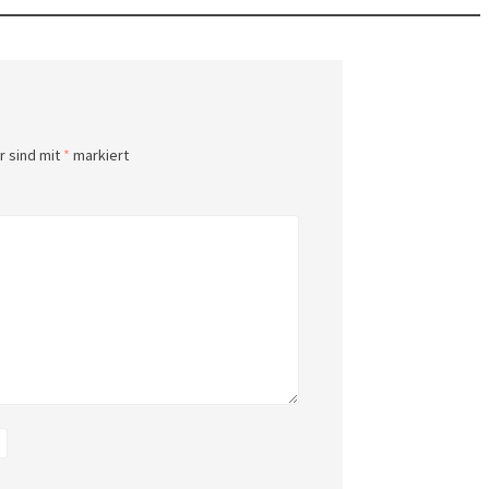
r sind mit
*
markiert