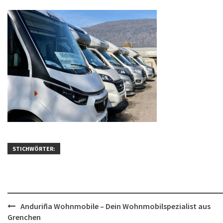
STICHWÖRTER:
Post
Anduriña Wohnmobile – Dein Wohnmobilspezialist aus
Grenchen
navigation