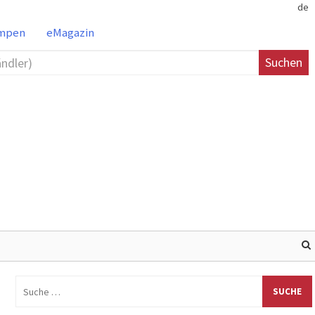
de
ampen
eMagazin
Suchen
Suche
nach: