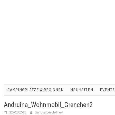
Skip
to
CAMPINGPLÄTZE & REGIONEN
NEUHEITEN
EVENTS
content
Andruina_Wohnmobil_Grenchen2
22/02/2021
Sandra Lerch-Frey