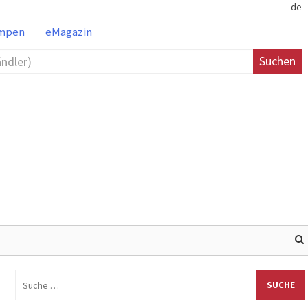
de
ampen
eMagazin
Suchen
Suche
nach: