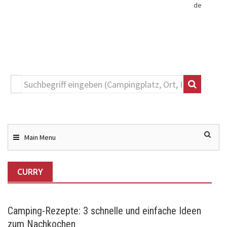
de
Toggle
navigation
Skip
to
content
Main Menu
CURRY
Camping-Rezepte: 3 schnelle und einfache Ideen
zum Nachkochen