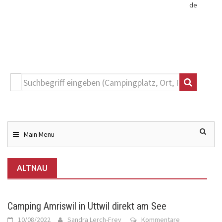
de
Toggle
navigation
Skip
to
content
Main Menu
ALTNAU
Camping Amriswil in Uttwil direkt am See
10/08/2022
Sandra Lerch-Frey
Kommentare