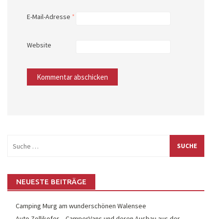
E-Mail-Adresse
*
Website
Suche
nach:
NEUESTE BEITRÄGE
Camping Murg am wunderschönen Walensee
Auto Zollikofer – CamperVans und deren Ausbau aus der