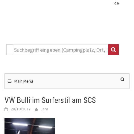
de
Toggle
navigation
Skip
to
content
Main Menu
VW Bulli im Surferstil am SCS
28/10/2017
Lara