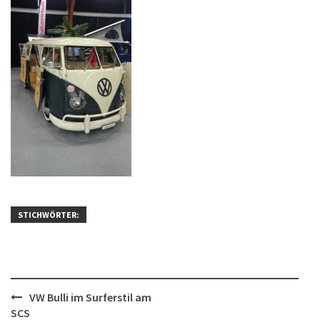
STICHWÖRTER:
Post
VW Bulli im Surferstil am
SCS
navigation