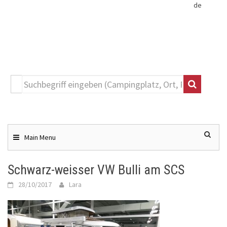
de
Toggle
navigation
Skip
to
content
Main Menu
Schwarz-weisser VW Bulli am SCS
28/10/2017
Lara