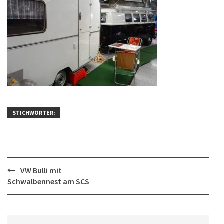
STICHWÖRTER:
Post
VW Bulli mit
Schwalbennest am SCS
navigation