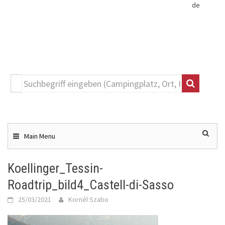
de
Toggle
navigation
Skip
to
content
Main Menu
Koellinger_Tessin-
Roadtrip_bild4_Castell-di-Sasso
25/03/2021
Kornél Szabo