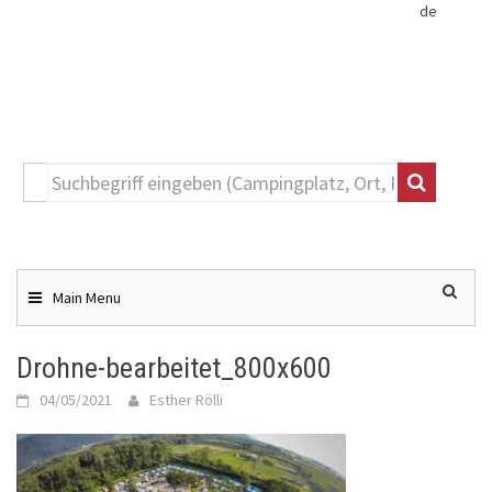
de
Toggle
navigation
Skip
to
content
Main Menu
Drohne-bearbeitet_800x600
04/05/2021
Esther Rölli