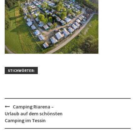
STICHWÖRTER:
Post
Camping Riarena –
Urlaub auf dem schönsten
navigation
Camping im Tessin