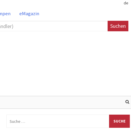
de
ampen
eMagazin
Suchen
Suche
nach: