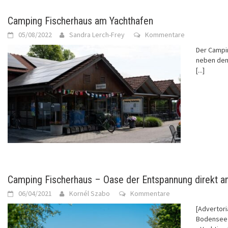
Camping Fischerhaus am Yachthafen
05/08/2022
Sandra Lerch-Frey
Kommentare
Der Campin
neben dem
[...]
Camping Fischerhaus – Oase der Entspannung direkt 
06/04/2021
Kornél Szabo
Kommentare
[Advertori
Bodensee 