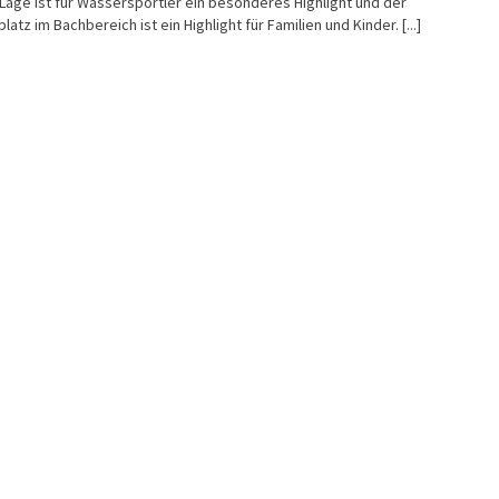
 Lage ist für Wassersportler ein besonderes Highlight und der
platz im Bachbereich ist ein Highlight für Familien und Kinder.
[...]