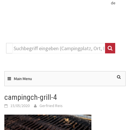
de
Toggle
navigation
Skip
to
content
Main Menu
campingch-grill-4
15/05/2020
Gerfried Reis