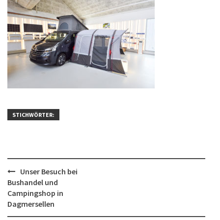
STICHWÖRTER:
Post
Unser Besuch bei
Bushandel und
navigation
Campingshop in
Dagmersellen