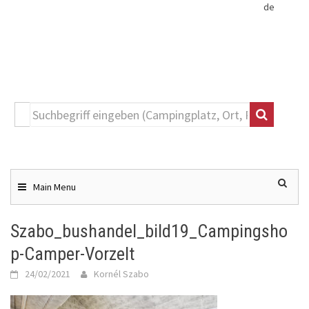
de
Toggle
navigation
Skip
to
content
Main Menu
Szabo_bushandel_bild19_Campingsho
p-Camper-Vorzelt
24/02/2021
Kornél Szabo