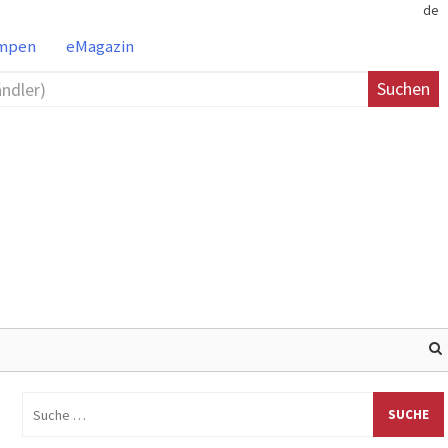
de
ampen
eMagazin
Suchen
Suche
nach: