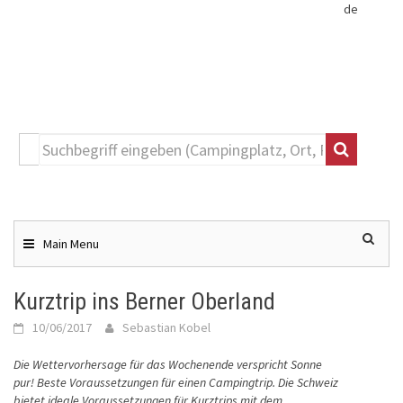
de
Toggle
navigation
Skip
to
content
Main Menu
Kurztrip ins Berner Oberland
10/06/2017
Sebastian Kobel
Die Wettervorhersage für das Wochenende verspricht Sonne
pur! Beste Voraussetzungen für einen Campingtrip. Die Schweiz
bietet ideale Voraussetzungen für Kurztrips mit dem