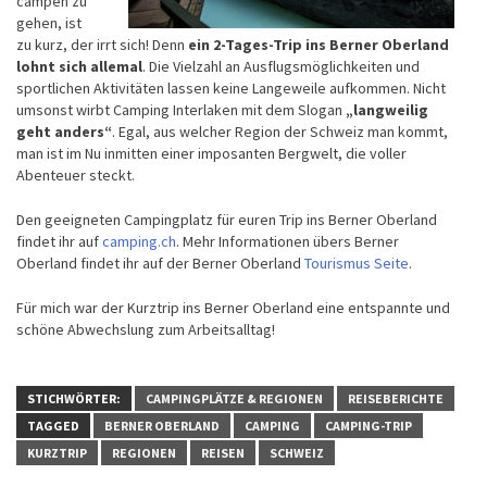
campen zu
gehen, ist
zu kurz, der irrt sich! Denn
ein
2-Tages-Trip ins Berner Oberland
lohnt sich allemal
. Die Vielzahl an Ausflugsmöglichkeiten und
sportlichen Aktivitäten lassen keine Langeweile aufkommen. Nicht
umsonst wirbt Camping Interlaken mit dem Slogan
„langweilig
geht anders“
. Egal, aus welcher Region der Schweiz man kommt,
man ist im Nu inmitten einer imposanten Bergwelt, die voller
Abenteuer steckt.
Den geeigneten Campingplatz für euren Trip ins Berner Oberland
findet ihr auf
camping.ch
. Mehr Informationen übers Berner
Oberland findet ihr auf der Berner Oberland
Tourismus Seite
.
Für mich war der Kurztrip ins Berner Oberland eine entspannte und
schöne Abwechslung zum Arbeitsalltag!
STICHWÖRTER:
CAMPINGPLÄTZE & REGIONEN
REISEBERICHTE
TAGGED
BERNER OBERLAND
CAMPING
CAMPING-TRIP
KURZTRIP
REGIONEN
REISEN
SCHWEIZ