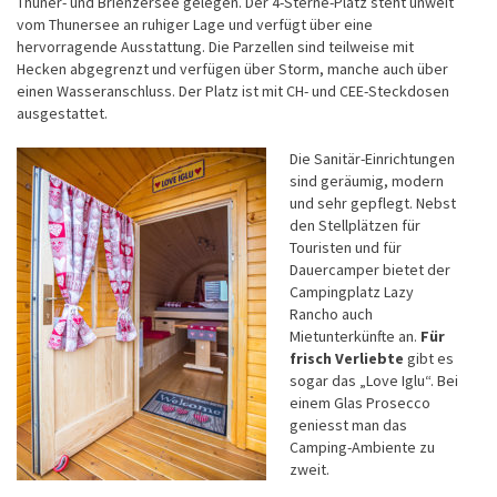
Thuner- und Brienzersee gelegen. Der 4-Sterne-Platz steht unweit
vom Thunersee an ruhiger Lage und verfügt über eine
hervorragende Ausstattung. Die Parzellen sind teilweise mit
Hecken abgegrenzt und verfügen über Storm, manche auch über
einen Wasseranschluss. Der Platz ist mit CH- und CEE-Steckdosen
ausgestattet.
Die Sanitär-Einrichtungen
sind geräumig, modern
und sehr gepflegt. Nebst
den Stellplätzen für
Touristen und für
Dauercamper bietet der
Campingplatz Lazy
Rancho auch
Mietunterkünfte an.
Für
frisch Verliebte
gibt es
sogar das „Love Iglu“. Bei
einem Glas Prosecco
geniesst man das
Camping-Ambiente zu
zweit.