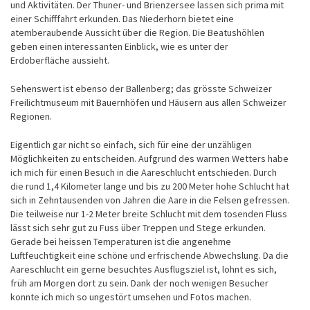
und Aktivitäten. Der Thuner- und Brienzersee lassen sich prima mit
einer Schifffahrt erkunden. Das Niederhorn bietet eine
atemberaubende Aussicht über die Region. Die Beatushöhlen
geben einen interessanten Einblick, wie es unter der
Erdoberfläche aussieht.
Sehenswert ist ebenso der Ballenberg; das grösste Schweizer
Freilichtmuseum mit Bauernhöfen und Häusern aus allen Schweizer
Regionen.
Eigentlich gar nicht so einfach, sich für eine der unzähligen
Möglichkeiten zu entscheiden. Aufgrund des warmen Wetters habe
ich mich für einen Besuch in die Aareschlucht entschieden. Durch
die rund 1,4 Kilometer lange und bis zu 200 Meter hohe Schlucht hat
sich in Zehntausenden von Jahren die Aare in die Felsen gefressen.
Die teilweise nur 1-2 Meter breite Schlucht mit dem tosenden Fluss
lässt sich sehr gut zu Fuss über Treppen und Stege erkunden.
Gerade bei heissen Temperaturen ist die angenehme
Luftfeuchtigkeit eine schöne und erfrischende Abwechslung. Da die
Aareschlucht ein gerne besuchtes Ausflugsziel ist, lohnt es sich,
früh am Morgen dort zu sein. Dank der noch wenigen Besucher
konnte ich mich so ungestört umsehen und Fotos machen.