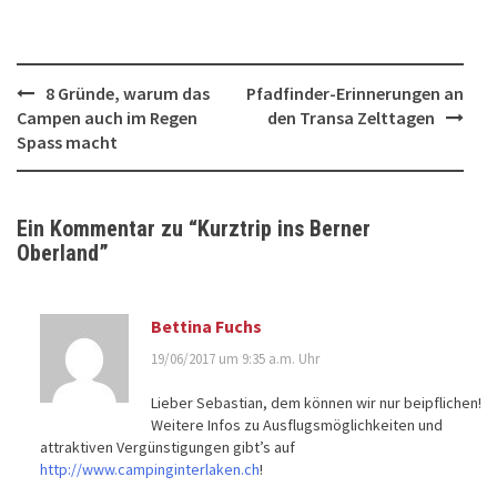
Post
8 Gründe, warum das
Pfadfinder-Erinnerungen an
Campen auch im Regen
den Transa Zelttagen
navigation
Spass macht
Ein Kommentar zu “
Kurztrip ins Berner
Oberland
”
Bettina Fuchs
19/06/2017 um 9:35 a.m. Uhr
Lieber Sebastian, dem können wir nur beipflichen!
Weitere Infos zu Ausflugsmöglichkeiten und
attraktiven Vergünstigungen gibt’s auf
http://www.campinginterlaken.ch
!