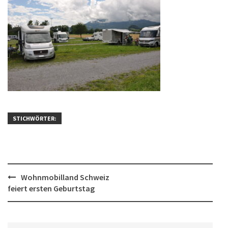
STICHWÖRTER:
Post
Wohnmobilland Schweiz
feiert ersten Geburtstag
navigation