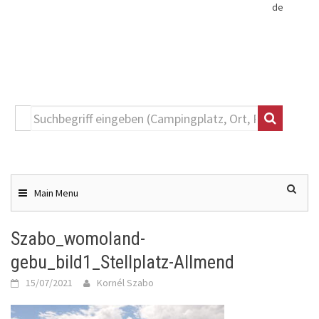
de
Toggle
navigation
Skip
to
content
Main Menu
Szabo_womoland-
gebu_bild1_Stellplatz-Allmend
15/07/2021
Kornél Szabo