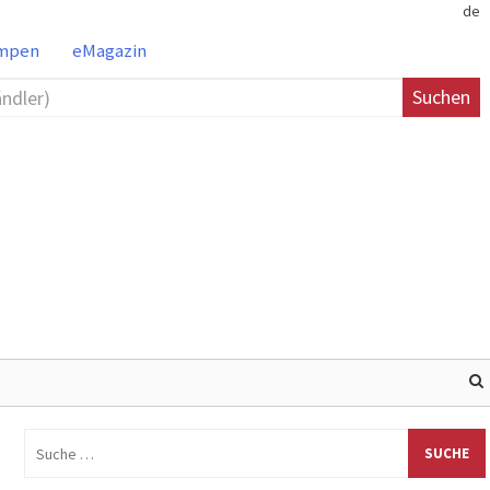
de
ampen
eMagazin
Suchen
Suche
nach: