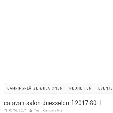
Skip
to
CAMPINGPLÄTZE & REGIONEN
NEUHEITEN
EVENTS
content
caravan-salon-duesseldorf-2017-80-1
05/09/2017
Team Camperstyle