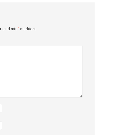
r sind mit
*
markiert