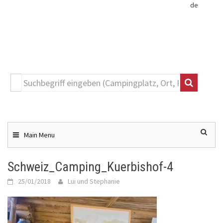
de
Toggle
navigation
Skip
to
content
Main Menu
Schweiz_Camping_Kuerbishof-4
25/01/2018
Lui und Stephanie