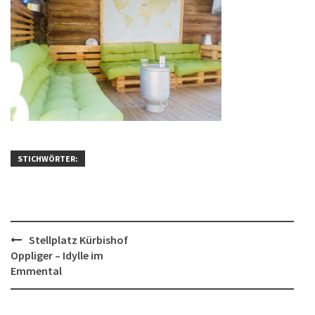
STICHWÖRTER:
Post
Stellplatz Kürbishof
Oppliger – Idylle im
navigation
Emmental