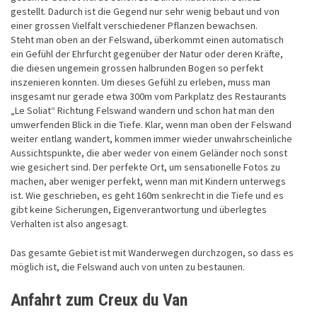
gestellt. Dadurch ist die Gegend nur sehr wenig bebaut und von
einer grossen Vielfalt verschiedener Pflanzen bewachsen.
Steht man oben an der Felswand, überkommt einen automatisch
ein Gefühl der Ehrfurcht gegenüber der Natur oder deren Kräfte,
die diesen ungemein grossen halbrunden Bogen so perfekt
inszenieren konnten. Um dieses Gefühl zu erleben, muss man
insgesamt nur gerade etwa 300m vom Parkplatz des Restaurants
„Le Soliat“ Richtung Felswand wandern und schon hat man den
umwerfenden Blick in die Tiefe. Klar, wenn man oben der Felswand
weiter entlang wandert, kommen immer wieder unwahrscheinliche
Aussichtspunkte, die aber weder von einem Geländer noch sonst
wie gesichert sind. Der perfekte Ort, um sensationelle Fotos zu
machen, aber weniger perfekt, wenn man mit Kindern unterwegs
ist. Wie geschrieben, es geht 160m senkrecht in die Tiefe und es
gibt keine Sicherungen, Eigenverantwortung und überlegtes
Verhalten ist also angesagt.
Das gesamte Gebiet ist mit Wanderwegen durchzogen, so dass es
möglich ist, die Felswand auch von unten zu bestaunen.
Anfahrt zum Creux du Van