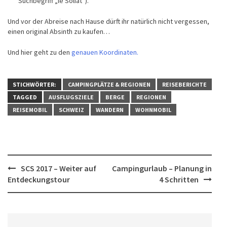
Suchbegriff „le Soliat“).
Und vor der Abreise nach Hause dürft ihr natürlich nicht vergessen,
einen original Absinth zu kaufen…
Und hier geht zu den
genauen Koordinaten.
STICHWÖRTER:
CAMPINGPLÄTZE & REGIONEN
REISEBERICHTE
TAGGED
AUSFLUGSZIELE
BERGE
REGIONEN
REISEMOBIL
SCHWEIZ
WANDERN
WOHNMOBIL
Post
SCS 2017 – Weiter auf
Campingurlaub – Planung in
Entdeckungstour
4 Schritten
navigation