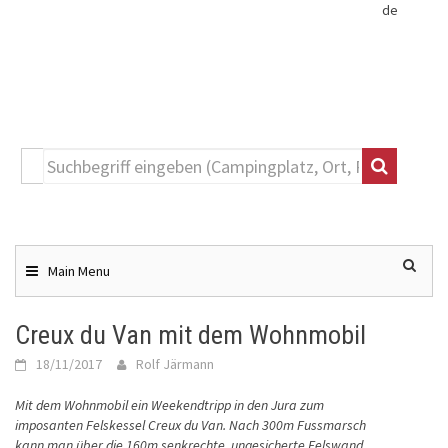
de
Toggle
navigation
Skip
to
content
Main Menu
Creux du Van mit dem Wohnmobil
18/11/2017
Rolf Järmann
Mit dem Wohnmobil ein Weekendtripp in den Jura zum
imposanten Felskessel Creux du Van. Nach 300m Fussmarsch
kann man über die 160m senkrechte, ungesicherte Felswand