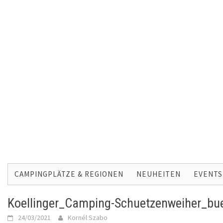
Skip
to
CAMPINGPLÄTZE & REGIONEN
NEUHEITEN
EVENTS
content
Koellinger_Camping-Schuetzenweiher_bu
24/03/2021
Kornél Szabo