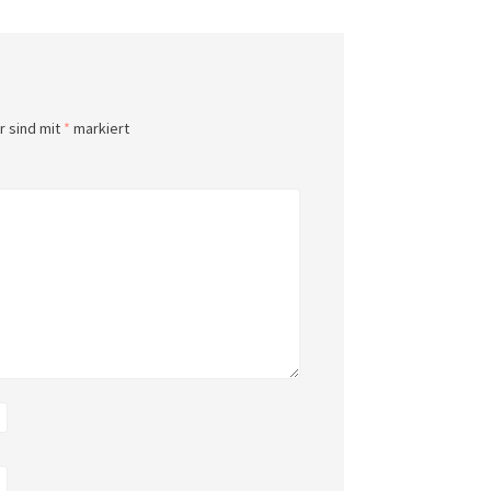
r sind mit
*
markiert