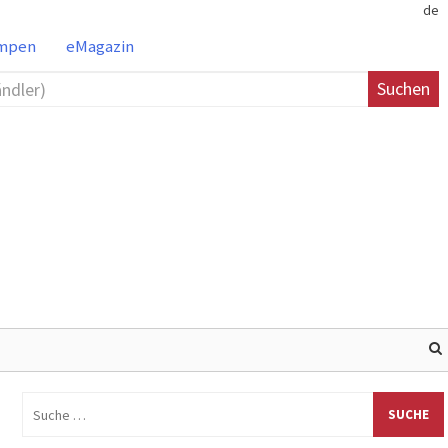
de
ampen
eMagazin
Suchen
Suche
nach: