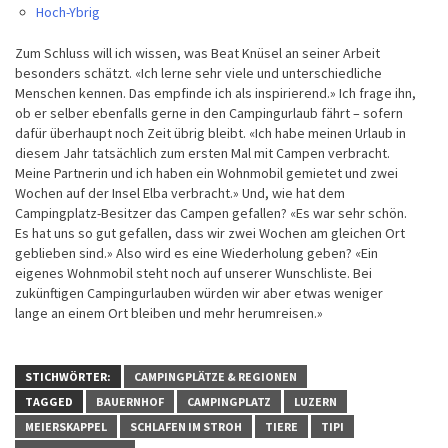
Hoch-Ybrig
Zum Schluss will ich wissen, was Beat Knüsel an seiner Arbeit
besonders schätzt. «Ich lerne sehr viele und unterschiedliche
Menschen kennen. Das empfinde ich als inspirierend.» Ich frage ihn,
ob er selber ebenfalls gerne in den Campingurlaub fährt – sofern
dafür überhaupt noch Zeit übrig bleibt. «Ich habe meinen Urlaub in
diesem Jahr tatsächlich zum ersten Mal mit Campen verbracht.
Meine Partnerin und ich haben ein Wohnmobil gemietet und zwei
Wochen auf der Insel Elba verbracht.» Und, wie hat dem
Campingplatz-Besitzer das Campen gefallen? «Es war sehr schön.
Es hat uns so gut gefallen, dass wir zwei Wochen am gleichen Ort
geblieben sind.» Also wird es eine Wiederholung geben? «Ein
eigenes Wohnmobil steht noch auf unserer Wunschliste. Bei
zukünftigen Campingurlauben würden wir aber etwas weniger
lange an einem Ort bleiben und mehr herumreisen.»
STICHWÖRTER:
CAMPINGPLÄTZE & REGIONEN
TAGGED
BAUERNHOF
CAMPINGPLATZ
LUZERN
MEIERSKAPPEL
SCHLAFEN IM STROH
TIERE
TIPI