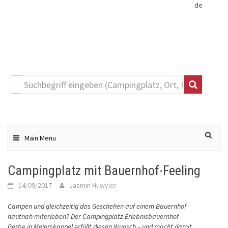
de
Toggle
navigation
Skip
to
content
Main Menu
Campingplatz mit Bauernhof-Feeling
14/09/2017
Jasmin Huwyler
Campen und gleichzeitig das Geschehen auf einem Bauernhof
hautnah miterleben? Der Campingplatz Erlebnisbauernhof
Gerbe in Meierskappel erfüllt diesen Wunsch – und macht damit