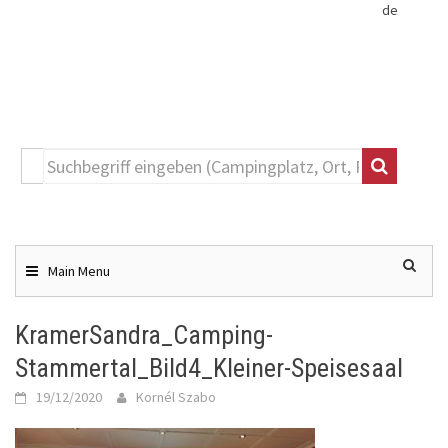
de
Toggle
navigation
Skip
to
content
Main Menu
KramerSandra_Camping-
Stammertal_Bild4_Kleiner-Speisesaal
19/12/2020
Kornél Szabo