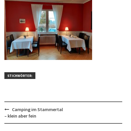
STICHWÖRTER:
Post
Camping im Stammertal
– klein aber fein
navigation